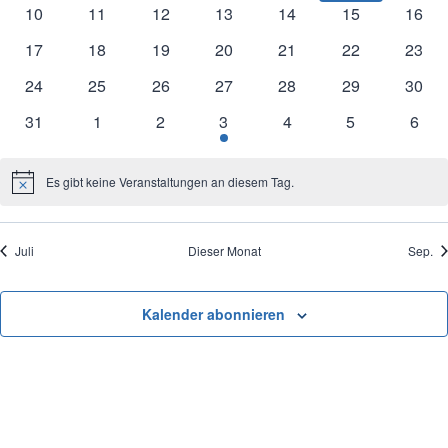
Veranstaltungen
Veranstaltungen
Veranstaltungen
Veranstaltung
Veranstaltung
Veranstaltun
Veran
0
0
0
0
0
0
0
10
11
12
13
14
15
16
Veranstaltungen
Veranstaltungen
Veranstaltungen
Veranstaltungen
Veranstaltungen
Veranstaltung
Veran
0
0
0
0
0
0
0
17
18
19
20
21
22
23
Veranstaltungen
Veranstaltungen
Veranstaltungen
Veranstaltungen
Veranstaltungen
Veranstaltung
Veran
0
0
0
0
0
0
0
24
25
26
27
28
29
30
Veranstaltungen
Veranstaltungen
Veranstaltungen
Veranstaltungen
Veranstaltungen
Veranstaltung
Veran
0
0
0
1
0
0
0
31
1
2
3
4
5
6
Veranstaltungen
Veranstaltungen
Veranstaltungen
Veranstaltung
Veranstaltungen
Veranstaltung
Veran
Es gibt keine Veranstaltungen an diesem Tag.
Notice
Juli
Dieser Monat
Sep.
Kalender abonnieren