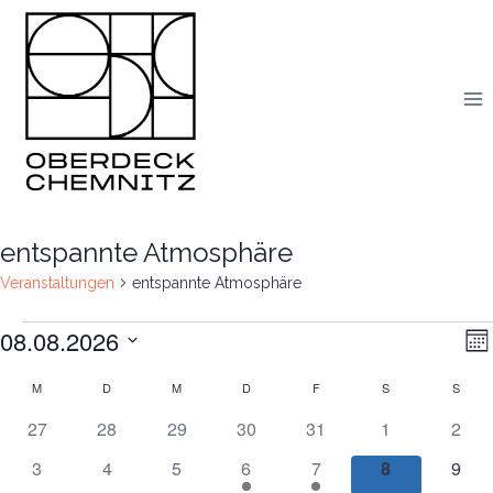
Skip
to
content
entspannte Atmosphäre
Veranstaltungen
entspannte Atmosphäre
08.08.2026
Veranstaltungen
V
An
Mo
Datum
A
Na
M
MONTAG
D
DIENSTAG
M
MITTWOCH
D
DONNERSTAG
F
FREITAG
S
SAMSTAG
S
SON
Kalender
wählen.
N
0
0
0
0
0
0
0
27
28
29
30
31
1
2
von
Veranstaltungen
Veranstaltungen
Veranstaltungen
Veranstaltungen
Veranstaltungen
Veranstaltung
Veran
0
0
0
1
1
0
0
3
4
5
6
7
8
9
Veranstaltungen