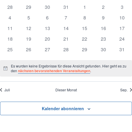
N
0
0
0
0
0
0
0
28
29
30
31
1
2
3
von
Veranstaltungen
Veranstaltungen
Veranstaltungen
Veranstaltungen
Veranstaltungen
Veranstaltung
Veran
0
0
0
0
0
0
0
4
5
6
7
8
9
10
Veranstaltungen
Veranstaltungen
Veranstaltungen
Veranstaltungen
Veranstaltungen
Veranstaltungen
Veranstaltung
Veran
0
0
0
0
0
0
0
11
12
13
14
15
16
17
Veranstaltungen
Veranstaltungen
Veranstaltungen
Veranstaltungen
Veranstaltungen
Veranstaltung
Veran
0
0
0
0
0
0
0
18
19
20
21
22
23
24
Veranstaltungen
Veranstaltungen
Veranstaltungen
Veranstaltungen
Veranstaltungen
Veranstaltung
Veran
0
0
0
0
0
0
0
25
26
27
28
29
30
31
Veranstaltungen
Veranstaltungen
Veranstaltungen
Veranstaltungen
Veranstaltungen
Veranstaltung
Veran
Es wurden keine Ergebnisse für diese Ansicht gefunden. Hier geht es zu
Notice
den
nächsten bevorstehenden Veranstaltungen
.
Juli
Dieser Monat
Sep.
Kalender abonnieren