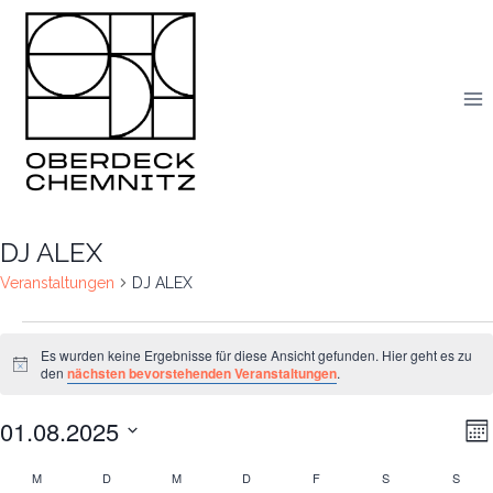
Skip
to
content
DJ ALEX
Veranstaltungen
DJ ALEX
Veranstaltungen
Es wurden keine Ergebnisse für diese Ansicht gefunden. Hier geht es zu
Notice
den
nächsten bevorstehenden Veranstaltungen
.
01.08.2025
V
An
Mo
Datum
A
Na
M
MONTAG
D
DIENSTAG
M
MITTWOCH
D
DONNERSTAG
F
FREITAG
S
SAMSTAG
S
SON
Kalender
wählen.