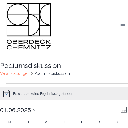
Skip
to
content
Podiumsdiskussion
Veranstaltungen
Podiumsdiskussion
Veranstaltungen
Es wurden keine Ergebnisse gefunden.
Notice
01.06.2025
V
An
Mo
Datum
A
Na
M
MONTAG
D
DIENSTAG
M
MITTWOCH
D
DONNERSTAG
F
FREITAG
S
SAMSTAG
S
SON
Kalender
wählen.