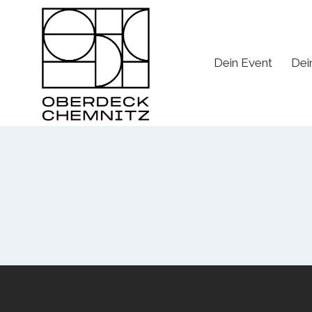
Skip
to
content
Dein Event
Dei