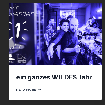
ein ganzes WILDES Jahr
EIN
READ MORE
GANZES
WILDES
JAHR