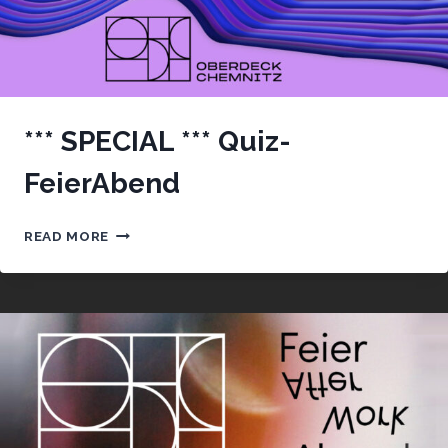
*** SPECIAL *** Quiz-
FeierAbend
***
READ MORE
SPECIAL
***
QUIZ-
FEIERABEND