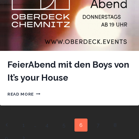
FeierAbend mit den Boys von
It’s your House
FEIERABEND
READ MORE
MIT
DEN
BOYS
VON
Page
Previous
1
…
4
5
6
7
8
IT’S
YOUR
navigation
Page
Next
9
HOUSE