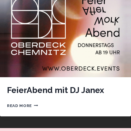
FeierAbend mit DJ Janex
FEIERABEND
READ MORE
MIT
DJ
JANEX