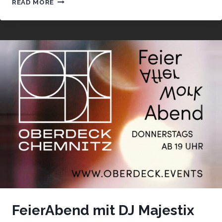
READ MORE
KONZERT:
BLACKBIRD
BLUES
COMPANY
FeierAbend mit DJ Majestix