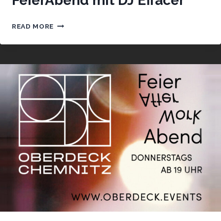
FeierAbend mit DJ Effacer
FEIERABEND
READ MORE
MIT
DJ
EFFACER