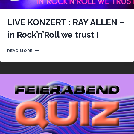
LIVE KONZERT : RAY ALLEN –
in Rock’n’Roll we trust !
LIVE
READ MORE
KONZERT
:
RAY
ALLEN
–
IN
ROCK’N’ROLL
WE
TRUST
!