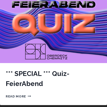
*** SPECIAL *** Quiz-
FeierAbend
***
READ MORE
SPECIAL
***