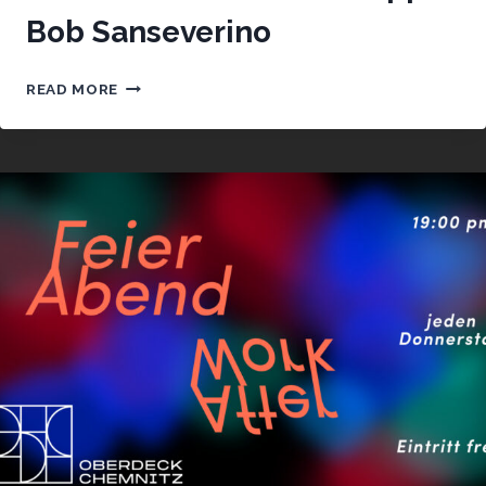
Bob Sanseverino
FEIERABEND
READ MORE
MIT
DJ
GIUSEPPE
BOB
SANSEVERINO