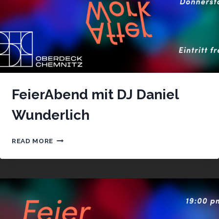
FeierAbend mit DJ Daniel
Wunderlich
FEIERABEND
READ MORE
MIT
DJ
DANIEL
WUNDERLICH