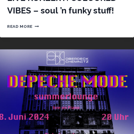
VIBES – soul ’n funky stuff!
LIVE
READ MORE
KONZERT:
COLOURED
VIBES
–
SOUL
’N
FUNKY
STUFF!