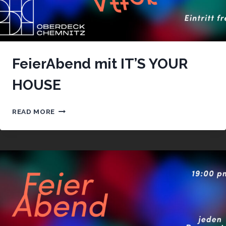
FeierAbend mit IT’S YOUR
HOUSE
FEIERABEND
READ MORE
MIT
IT’S
YOUR
HOUSE