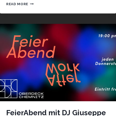
FEIERABEND
READ MORE
MIT
DJ
ADAM
ANDALUZ
FeierAbend mit DJ Giuseppe