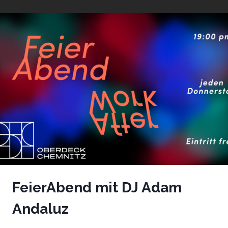
MIT
HENNIG
RECHENBERG
&
TAKESHY
SINN
FeierAbend mit DJ Adam
Andaluz