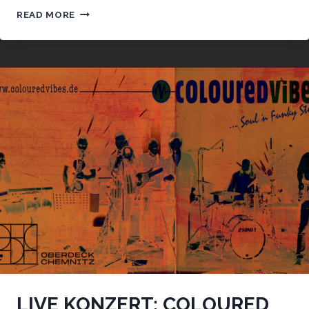
***
READ MORE
SPECIAL
***
QUIZ-
FEIERABEND
LIVE KONZERT: COLOURED