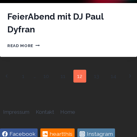
FeierAbend mit DJ Paul
Dyfran
FEIERABEND
READ MORE
MIT
DJ
PAUL
DYFRAN
Page
Previous
Nex
1
…
10
11
12
13
14
navigation
Page
Pag
Impressum
Kontakt
Home
Facebook
heartthis
Instagram