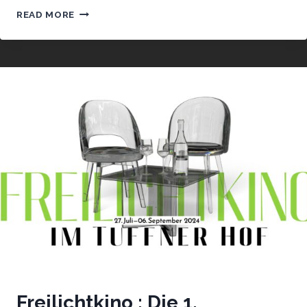
FREILICHTKINO
READ MORE
:
DIE
2.
FRANZÖSISCHE
NACHT
Freilichtkino : Die 1.