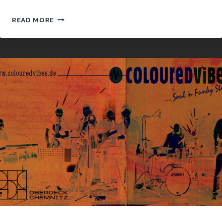
***
READ MORE
SPECIAL
***
QUIZ-
FEIERABEND