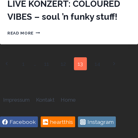
LIVE KONZERT: COLOURED
VIBES – soul ’n funky stuff!
LIVE
READ MORE
KONZERT:
COLOURED
VIBES
–
Page
Previous
Next
1
…
11
12
13
14
SOUL
’N
navigation
Page
Page
FUNKY
STUFF!
Impressum
Kontakt
Home
Facebook
heartthis
Instagram