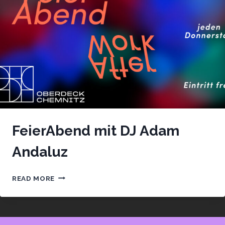
FeierAbend mit DJ Adam
Andaluz
FEIERABEND
READ MORE
MIT
DJ
ADAM
ANDALUZ