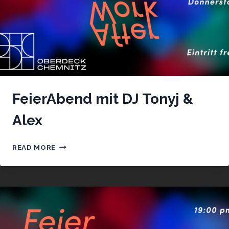
FeierAbend mit DJ Tonyj &
Alex
FEIERABEND
READ MORE
MIT
DJ
TONYJ
&
ALEX