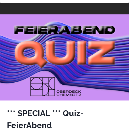
***
QUIZ-
FEIERABEND
*** SPECIAL *** Quiz-
FeierAbend