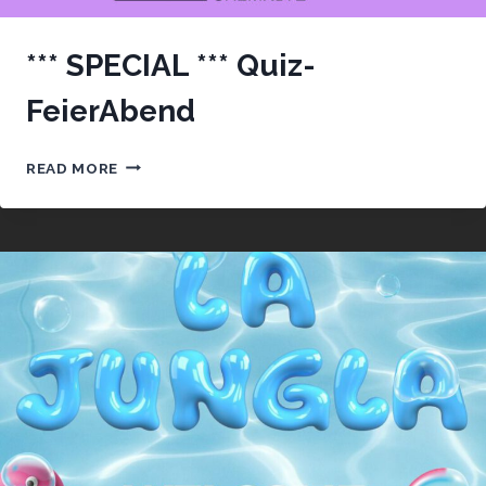
*** SPECIAL *** Quiz-
FeierAbend
***
READ MORE
SPECIAL
***
QUIZ-
FEIERABEND