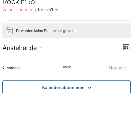
Rock'n'Roll
Veranstaltungen
Rock'n'Roll
Veranstaltungen
Es wurden keine Ergebnisse gefunden.
Notice
Anstehende
Ve
An
List
Datum
An
Na
wählen.
Heute
Nächste
Veranstaltungen
Vorherige
Na
Verans
Kalender abonnieren