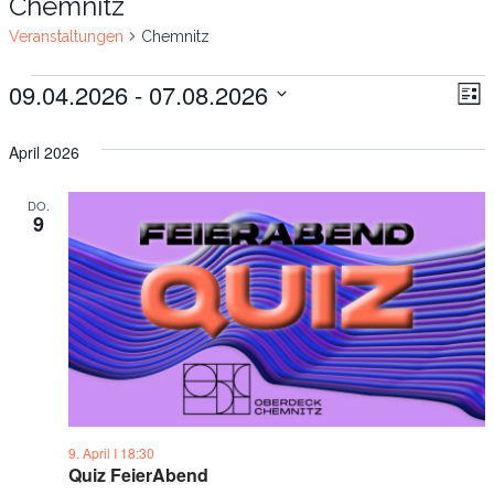
Chemnitz
Veranstaltungen
Chemnitz
09.04.2026
 - 
07.08.2026
Veranstaltungen
Ve
An
List
Datum
An
Na
April 2026
wählen.
Na
DO.
9
9. April Ι 18:30
Quiz FeierAbend