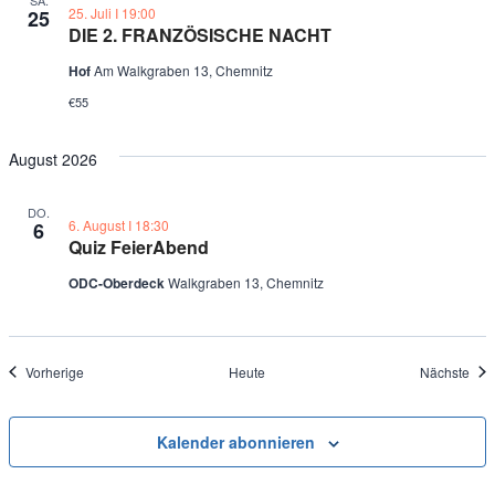
25. Juli Ι 19:00
25
DIE 2. FRANZÖSISCHE NACHT
Hof
Am Walkgraben 13, Chemnitz
€55
August 2026
DO.
6. August Ι 18:30
6
Quiz FeierAbend
ODC-Oberdeck
Walkgraben 13, Chemnitz
Veranstaltungen
Vera
Vorherige
Heute
Nächste
Kalender abonnieren