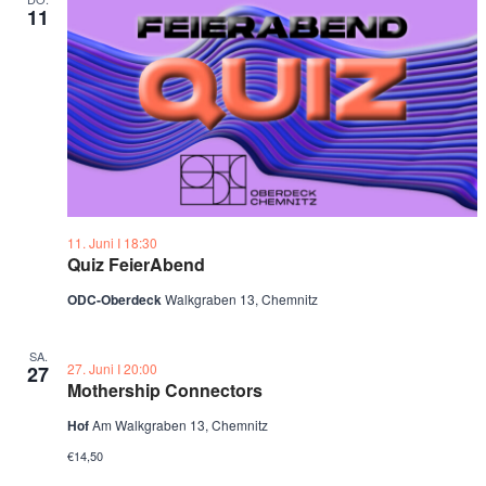
11
11. Juni Ι 18:30
Quiz FeierAbend
ODC-Oberdeck
Walkgraben 13, Chemnitz
SA.
27. Juni Ι 20:00
27
Mothership Connectors
Hof
Am Walkgraben 13, Chemnitz
€14,50