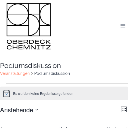
Skip
to
content
Podiumsdiskussion
Veranstaltungen
Podiumsdiskussion
Veranstaltungen
Es wurden keine Ergebnisse gefunden.
Notice
Anstehende
V
An
Lis
Datum
A
Na
wählen.