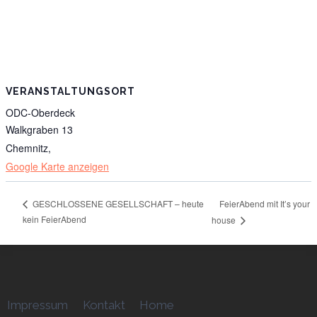
VERANSTALTUNGSORT
ODC-Oberdeck
Walkgraben 13
Chemnitz
,
Google Karte anzeigen
FeierAbend mit It’s your
GESCHLOSSENE GESELLSCHAFT – heute
kein FeierAbend
house
Impressum
Kontakt
Home