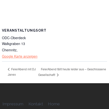
VERANSTALTUNGSORT
ODC-Oberdeck
Walkgraben 13
Chemnitz
,
Google Karte anzeigen
FeierAbend fällt heute leider aus – Geschlossene
FeierAbend mit DJ
Janex
Gesellschaft!
Impressum
Kontakt
Home