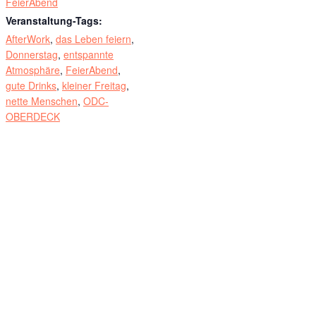
FeierAbend
Veranstaltung-Tags:
AfterWork
,
das Leben feiern
,
Donnerstag
,
entspannte
Atmosphäre
,
FeierAbend
,
gute Drinks
,
kleiner Freitag
,
nette Menschen
,
ODC-
OBERDECK