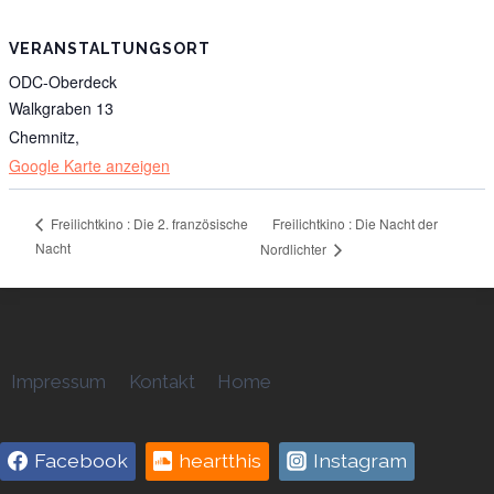
VERANSTALTUNGSORT
ODC-Oberdeck
Walkgraben 13
Chemnitz
,
Google Karte anzeigen
Freilichtkino : Die Nacht der
Freilichtkino : Die 2. französische
Nacht
Nordlichter
Impressum
Kontakt
Home
Facebook
heartthis
Instagram